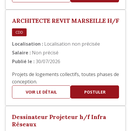
principalement sur la réalisation des documents
d'exécution, notamment : Élaboration des
carnets de détails EXE. Réalisation de plans de
ARCHITECTE REVIT MARSEILLE H/F
repérage. Production et mis…
CDD
Localisation :
Localisation non précisée
Salaire :
Non précisé
Publié le :
30/07/2026
Projets de logements collectifs, toutes phases de
conception.
VOIR LE DÉTAIL
POSTULER
Dessinateur Projeteur h/f Infra
Réseaux