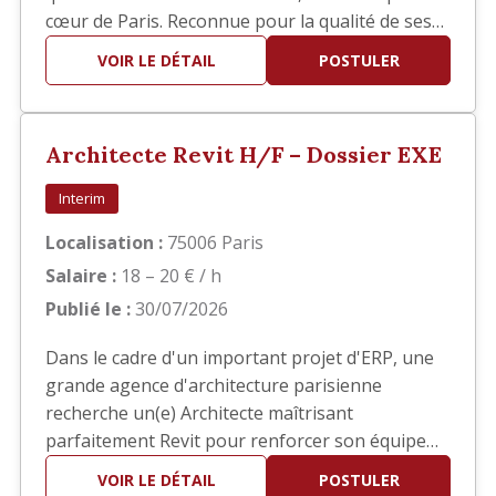
cœur de Paris. Reconnue pour la qualité de ses
réalisations, elle développe des projets
VOIR LE DÉTAIL
POSTULER
d'architecture haut de gamme en France et à
l'international. Dans le cadre du développement
de son activité, nous recherchons un(e)
Architecte Revit H/F – Dossier EXE
Architecte confirmé(e) pour interv…
Interim
Localisation :
75006 Paris
Salaire :
18 – 20 € / h
Publié le :
30/07/2026
Dans le cadre d'un important projet d'ERP, une
grande agence d'architecture parisienne
recherche un(e) Architecte maîtrisant
parfaitement Revit pour renforcer son équipe
en phase EXE. Vos missions Vous interviendrez
VOIR LE DÉTAIL
POSTULER