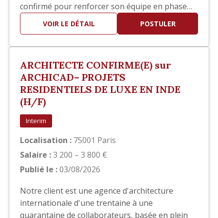
confirmé pour renforcer son équipe en phase
EXE. Vos missions Vous interviendrez
VOIR LE DÉTAIL
POSTULER
principalement sur la réalisation des documents
d'exécution, notamment : Élaboration des
carnets de détails EXE. Réalisation de plans de
ARCHITECTE CONFIRME(E) sur
repérage. Production et mise…
ARCHICAD– PROJETS
RESIDENTIELS DE LUXE EN INDE
(H/F)
Interim
Localisation :
75001 Paris
Salaire :
3 200 – 3 800 €
Publié le :
03/08/2026
Notre client est une agence d'architecture
internationale d'une trentaine à une
quarantaine de collaborateurs, basée en plein