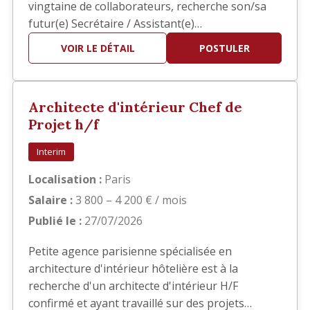
vingtaine de collaborateurs, recherche son/sa
futur(e) Secrétaire / Assistant(e)
Administratif(ve) Polyvalent(e) afin
VOIR LE DÉTAIL
POSTULER
d'accompagner la direction dans la gestion
quotidienne de l'agence. Vous intégrerez une
structure à taille humaine où la polyvalence,
Architecte d'intérieur Chef de
l'autonomie et le sens du service sont e…
Projet h/f
Interim
Localisation :
Paris
Salaire :
3 800 – 4 200 € / mois
Publié le :
27/07/2026
Petite agence parisienne spécialisée en
architecture d'intérieur hôtelière est à la
recherche d'un architecte d'intérieur H/F
confirmé et ayant travaillé sur des projets