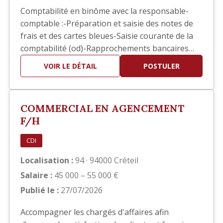
Comptabilité en binôme avec la responsable-
comptable :-Préparation et saisie des notes de
frais et des cartes bleues-Saisie courante de la
comptabilité (od)-Rapprochements bancaires
ponctuels-Aide pour les situations comptables-
VOIR LE DÉTAIL
POSTULER
Contrôle et/ou Saisie des pointages des ouvriers
pour l’établissement des bulletins de salaires-
Suivis des divers dossiers de la RH (EPI, visites
COMMERCIAL EN AGENCEMENT
médica…
F/H
CDI
Localisation :
94 · 94000 Créteil
Salaire :
45 000 – 55 000 €
Publié le :
27/07/2026
Accompagner les chargés d'affaires afin