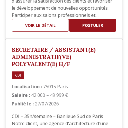
d'assurer la satisfaction des clients et favoriser
le développement de nouvelles opportunités.
Participer aux salons professionnels et
développer votre réseau. Piloter les réponses
VOIR LE DÉTAIL
POSTULER
aux appels d'offres en collaboration avec les
équipes techniques. Participer à la définition et
au déploiement de la stratégie commerciale.
SECRETAIRE / ASSISTANT(E)
Identifier de nouve…
ADMINISTRATIF(VE)
POLYVALENT(E) H/F
CDI
Localisation :
75015 Paris
Salaire :
42 000 – 49 999 €
Publié le :
27/07/2026
CDI – 35h/semaine – Banlieue Sud de Paris
Notre client, une agence d'architecture d'une