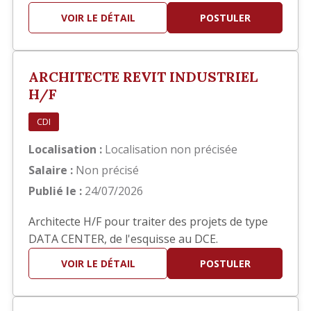
hôteliers. Bon concepteur (trice), vous travaillez
VOIR LE DÉTAIL
POSTULER
également sur Autocad pour dessiner tous les
plans, y compris les plans de détails. Ce serait
dans le cadre d'une mission d'intérim d'une
ARCHITECTE REVIT INDUSTRIEL
durée d'un an et à co…
H/F
CDI
Localisation :
Localisation non précisée
Salaire :
Non précisé
Publié le :
24/07/2026
Architecte H/F pour traiter des projets de type
DATA CENTER, de l'esquisse au DCE.
VOIR LE DÉTAIL
POSTULER