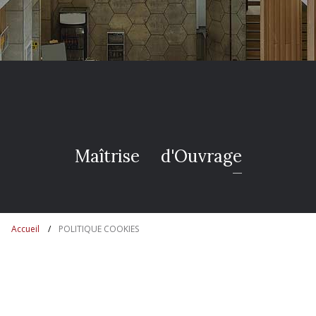
M
a
î
t
r
i
s
e
d
'
O
u
v
r
Accueil
POLITIQUE COOKIES