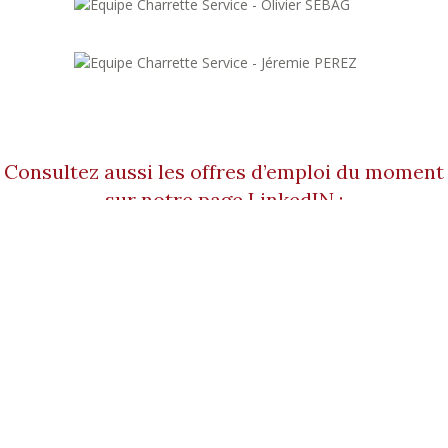
OLIVIER
01 42 93 87 63
SEBAG
o.sebag@charretteservice.fr
JÉREMIE
01 42 93 89 03
PEREZ
jeremie@charretteservice.fr
Consultez aussi les offres d’emploi du moment
sur notre page LinkedIN :
?>