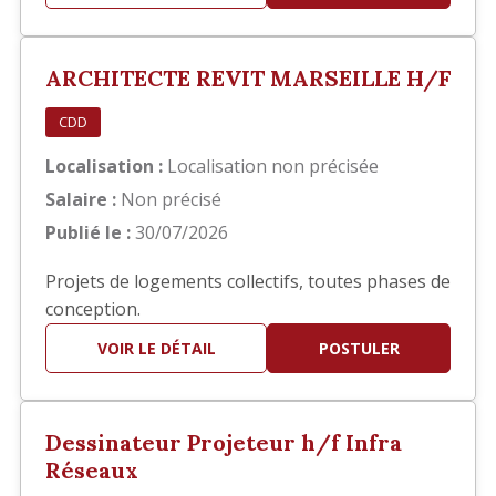
principalement sur la réalisation des documents
d'exécution, notamment : Élaboration des
carnets de détails EXE. Réalisation de plans de
ARCHITECTE REVIT MARSEILLE H/F
repérage. Production et mis…
CDD
Localisation :
Localisation non précisée
Salaire :
Non précisé
Publié le :
30/07/2026
Projets de logements collectifs, toutes phases de
conception.
VOIR LE DÉTAIL
POSTULER
Dessinateur Projeteur h/f Infra
Réseaux