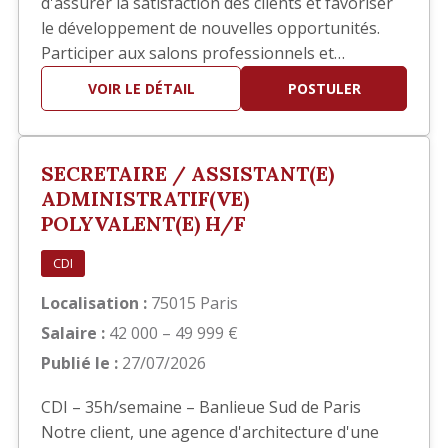
d'assurer la satisfaction des clients et favoriser
le développement de nouvelles opportunités.
Participer aux salons professionnels et
développer votre réseau. Piloter les réponses
VOIR LE DÉTAIL
POSTULER
aux appels d'offres en collaboration avec les
équipes techniques. Participer à la définition et
au déploiement de la stratégie commerciale.
SECRETAIRE / ASSISTANT(E)
Identifier de nouve…
ADMINISTRATIF(VE)
POLYVALENT(E) H/F
CDI
Localisation :
75015 Paris
Salaire :
42 000 – 49 999 €
Publié le :
27/07/2026
CDI – 35h/semaine – Banlieue Sud de Paris
Notre client, une agence d'architecture d'une