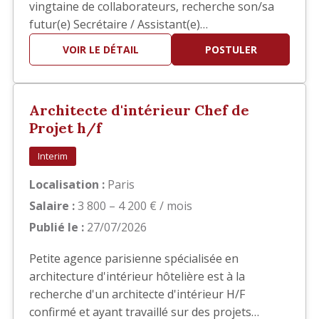
vingtaine de collaborateurs, recherche son/sa
futur(e) Secrétaire / Assistant(e)
Administratif(ve) Polyvalent(e) afin
VOIR LE DÉTAIL
POSTULER
d'accompagner la direction dans la gestion
quotidienne de l'agence. Vous intégrerez une
structure à taille humaine où la polyvalence,
Architecte d'intérieur Chef de
l'autonomie et le sens du service sont e…
Projet h/f
Interim
Localisation :
Paris
Salaire :
3 800 – 4 200 € / mois
Publié le :
27/07/2026
Petite agence parisienne spécialisée en
architecture d'intérieur hôtelière est à la
recherche d'un architecte d'intérieur H/F
confirmé et ayant travaillé sur des projets