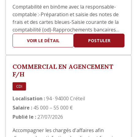
Comptabilité en binôme avec la responsable-
comptable :-Préparation et saisie des notes de
frais et des cartes bleues-Saisie courante de la
comptabilité (od)-Rapprochements bancaires
ponctuels-Aide pour les situations comptables-
VOIR LE DÉTAIL
POSTULER
Contrôle et/ou Saisie des pointages des ouvriers
pour l’établissement des bulletins de salaires-
Suivis des divers dossiers de la RH (EPI, visites
COMMERCIAL EN AGENCEMENT
médica…
F/H
CDI
Localisation :
94 · 94000 Créteil
Salaire :
45 000 – 55 000 €
Publié le :
27/07/2026
Accompagner les chargés d'affaires afin