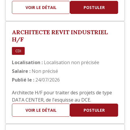
hôteliers. Bon concepteur (trice), vous travaillez
VOIR LE DÉTAIL
POSTULER
également sur Autocad pour dessiner tous les
plans, y compris les plans de détails. Ce serait
dans le cadre d'une mission d'intérim d'une
ARCHITECTE REVIT INDUSTRIEL
durée d'un an et à co…
H/F
CDI
Localisation :
Localisation non précisée
Salaire :
Non précisé
Publié le :
24/07/2026
Architecte H/F pour traiter des projets de type
DATA CENTER, de l'esquisse au DCE.
VOIR LE DÉTAIL
POSTULER