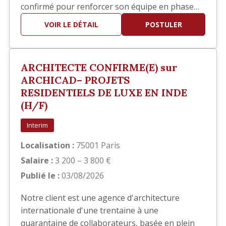
confirmé pour renforcer son équipe en phase
EXE. Vos missions Vous interviendrez
VOIR LE DÉTAIL
POSTULER
principalement sur la réalisation des documents
d'exécution, notamment : Élaboration des
carnets de détails EXE. Réalisation de plans de
ARCHITECTE CONFIRME(E) sur
repérage. Production et mise…
ARCHICAD– PROJETS
RESIDENTIELS DE LUXE EN INDE
(H/F)
Interim
Localisation :
75001 Paris
Salaire :
3 200 – 3 800 €
Publié le :
03/08/2026
Notre client est une agence d'architecture
internationale d'une trentaine à une
quarantaine de collaborateurs, basée en plein