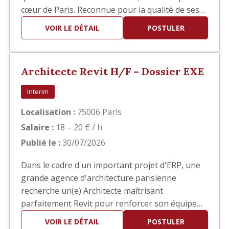
cœur de Paris. Reconnue pour la qualité de ses
réalisations, elle développe des projets
VOIR LE DÉTAIL
POSTULER
d'architecture haut de gamme en France et à
l'international. Dans le cadre du développement
de son activité, nous recherchons un(e)
Architecte Revit H/F – Dossier EXE
Architecte confirmé(e) pour interv…
Interim
Localisation :
75006 Paris
Salaire :
18 – 20 € / h
Publié le :
30/07/2026
Dans le cadre d'un important projet d'ERP, une
grande agence d'architecture parisienne
recherche un(e) Architecte maîtrisant
parfaitement Revit pour renforcer son équipe
en phase EXE. Vos missions Vous interviendrez
VOIR LE DÉTAIL
POSTULER