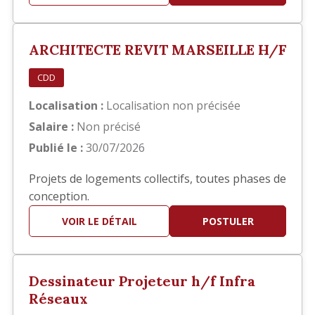
principalement sur la réalisation des documents
d'exécution, notamment : Élaboration des
carnets de détails EXE. Réalisation de plans de
ARCHITECTE REVIT MARSEILLE H/F
repérage. Production et mis…
CDD
Localisation :
Localisation non précisée
Salaire :
Non précisé
Publié le :
30/07/2026
Projets de logements collectifs, toutes phases de
conception.
VOIR LE DÉTAIL
POSTULER
Dessinateur Projeteur h/f Infra
Réseaux