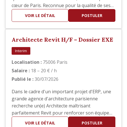
cœur de Paris. Reconnue pour la qualité de ses
réalisations, elle développe des projets
VOIR LE DÉTAIL
POSTULER
d'architecture haut de gamme en France et à
l'international. Dans le cadre du développement
de son activité, nous recherchons un(e)
Architecte Revit H/F – Dossier EXE
Architecte confirmé(e) pour interv…
Interim
Localisation :
75006 Paris
Salaire :
18 – 20 € / h
Publié le :
30/07/2026
Dans le cadre d'un important projet d'ERP, une
grande agence d'architecture parisienne
recherche un(e) Architecte maîtrisant
parfaitement Revit pour renforcer son équipe
en phase EXE. Vos missions Vous interviendrez
VOIR LE DÉTAIL
POSTULER