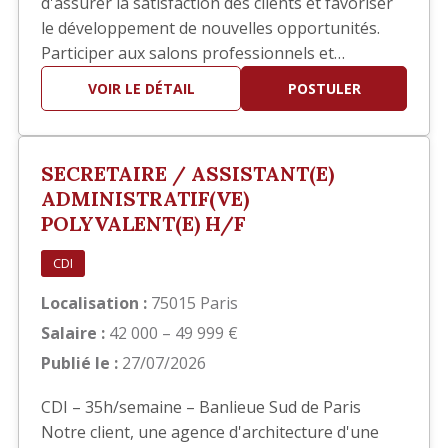
d'assurer la satisfaction des clients et favoriser
le développement de nouvelles opportunités.
Participer aux salons professionnels et
développer votre réseau. Piloter les réponses
VOIR LE DÉTAIL
POSTULER
aux appels d'offres en collaboration avec les
équipes techniques. Participer à la définition et
au déploiement de la stratégie commerciale.
SECRETAIRE / ASSISTANT(E)
Identifier de nouve…
ADMINISTRATIF(VE)
POLYVALENT(E) H/F
CDI
Localisation :
75015 Paris
Salaire :
42 000 – 49 999 €
Publié le :
27/07/2026
CDI – 35h/semaine – Banlieue Sud de Paris
Notre client, une agence d'architecture d'une