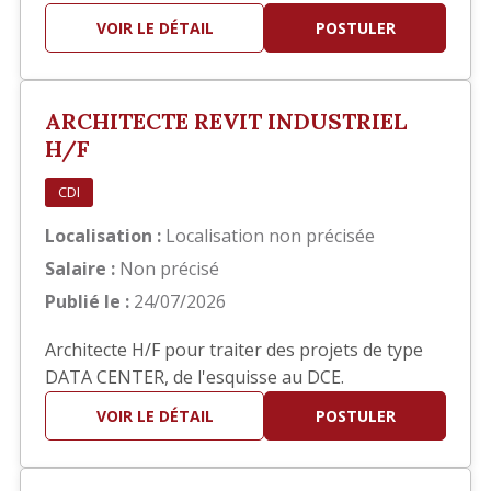
hôteliers. Bon concepteur (trice), vous travaillez
VOIR LE DÉTAIL
POSTULER
également sur Autocad pour dessiner tous les
plans, y compris les plans de détails. Ce serait
dans le cadre d'une mission d'intérim d'une
ARCHITECTE REVIT INDUSTRIEL
durée d'un an et à co…
H/F
CDI
Localisation :
Localisation non précisée
Salaire :
Non précisé
Publié le :
24/07/2026
Architecte H/F pour traiter des projets de type
DATA CENTER, de l'esquisse au DCE.
VOIR LE DÉTAIL
POSTULER