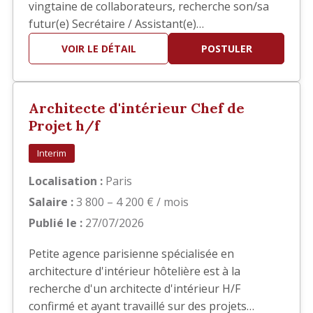
vingtaine de collaborateurs, recherche son/sa
futur(e) Secrétaire / Assistant(e)
Administratif(ve) Polyvalent(e) afin
VOIR LE DÉTAIL
POSTULER
d'accompagner la direction dans la gestion
quotidienne de l'agence. Vous intégrerez une
structure à taille humaine où la polyvalence,
Architecte d'intérieur Chef de
l'autonomie et le sens du service sont e…
Projet h/f
Interim
Localisation :
Paris
Salaire :
3 800 – 4 200 € / mois
Publié le :
27/07/2026
Petite agence parisienne spécialisée en
architecture d'intérieur hôtelière est à la
recherche d'un architecte d'intérieur H/F
confirmé et ayant travaillé sur des projets