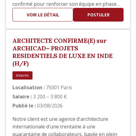
confirmé pour renforcer son équipe en phase
EXE. Vos missions Vous interviendrez
VOIR LE DÉTAIL
POSTULER
principalement sur la réalisation des documents
d'exécution, notamment : Élaboration des
carnets de détails EXE. Réalisation de plans de
ARCHITECTE CONFIRME(E) sur
repérage. Production et mise…
ARCHICAD– PROJETS
RESIDENTIELS DE LUXE EN INDE
(H/F)
Interim
Localisation :
75001 Paris
Salaire :
3 200 – 3 800 €
Publié le :
03/08/2026
Notre client est une agence d'architecture
internationale d'une trentaine à une
quarantaine de collaborateurs, basée en plein