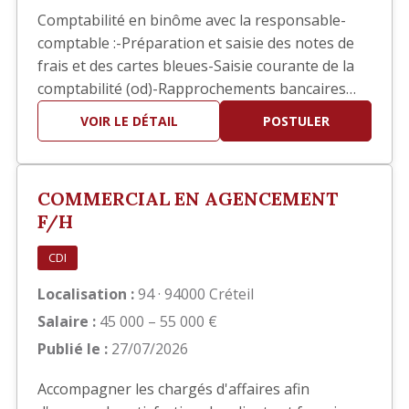
Comptabilité en binôme avec la responsable-
comptable :-Préparation et saisie des notes de
frais et des cartes bleues-Saisie courante de la
comptabilité (od)-Rapprochements bancaires
ponctuels-Aide pour les situations comptables-
VOIR LE DÉTAIL
POSTULER
Contrôle et/ou Saisie des pointages des ouvriers
pour l’établissement des bulletins de salaires-
Suivis des divers dossiers de la RH (EPI, visites
COMMERCIAL EN AGENCEMENT
médica…
F/H
CDI
Localisation :
94 · 94000 Créteil
Salaire :
45 000 – 55 000 €
Publié le :
27/07/2026
Accompagner les chargés d'affaires afin