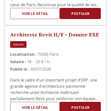
cœur de Paris. Reconnue pour la qualité de ses
réalisations, elle développe des projets
VOIR LE DÉTAIL
POSTULER
d'architecture haut de gamme en France et à
l'international. Dans le cadre du développement
de son activité, nous recherchons un(e)
Architecte Revit H/F – Dossier EXE
Architecte confirmé(e) pour interv…
Interim
Localisation :
75006 Paris
Salaire :
18 – 20 € / h
Publié le :
30/07/2026
Dans le cadre d'un important projet d'ERP, une
grande agence d'architecture parisienne
recherche un(e) Architecte maîtrisant
parfaitement Revit pour renforcer son équipe
en phase EXE. Vos missions Vous interviendrez
VOIR LE DÉTAIL
POSTULER