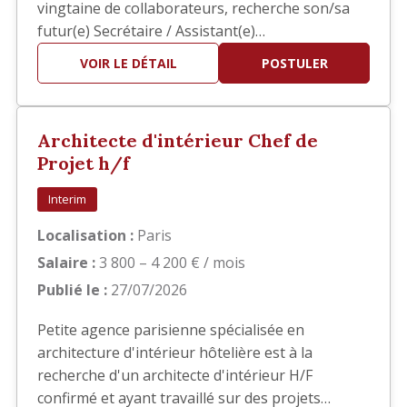
vingtaine de collaborateurs, recherche son/sa
futur(e) Secrétaire / Assistant(e)
Administratif(ve) Polyvalent(e) afin
VOIR LE DÉTAIL
POSTULER
d'accompagner la direction dans la gestion
quotidienne de l'agence. Vous intégrerez une
structure à taille humaine où la polyvalence,
Architecte d'intérieur Chef de
l'autonomie et le sens du service sont e…
Projet h/f
Interim
Localisation :
Paris
Salaire :
3 800 – 4 200 € / mois
Publié le :
27/07/2026
Petite agence parisienne spécialisée en
architecture d'intérieur hôtelière est à la
recherche d'un architecte d'intérieur H/F
confirmé et ayant travaillé sur des projets