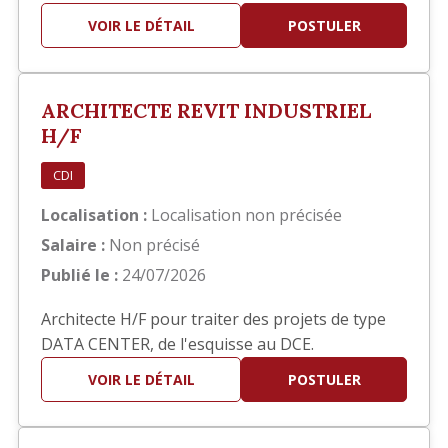
hôteliers. Bon concepteur (trice), vous travaillez
VOIR LE DÉTAIL
POSTULER
également sur Autocad pour dessiner tous les
plans, y compris les plans de détails. Ce serait
dans le cadre d'une mission d'intérim d'une
ARCHITECTE REVIT INDUSTRIEL
durée d'un an et à co…
H/F
CDI
Localisation :
Localisation non précisée
Salaire :
Non précisé
Publié le :
24/07/2026
Architecte H/F pour traiter des projets de type
DATA CENTER, de l'esquisse au DCE.
VOIR LE DÉTAIL
POSTULER