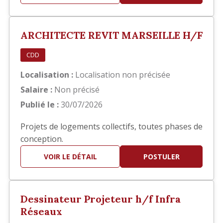
principalement sur la réalisation des documents
d'exécution, notamment : Élaboration des
carnets de détails EXE. Réalisation de plans de
ARCHITECTE REVIT MARSEILLE H/F
repérage. Production et mis…
CDD
Localisation :
Localisation non précisée
Salaire :
Non précisé
Publié le :
30/07/2026
Projets de logements collectifs, toutes phases de
conception.
VOIR LE DÉTAIL
POSTULER
Dessinateur Projeteur h/f Infra
Réseaux