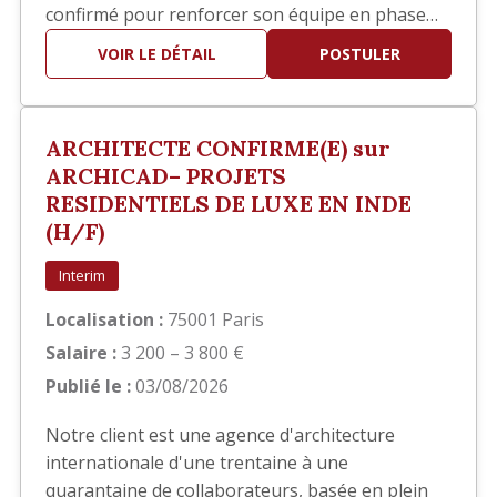
confirmé pour renforcer son équipe en phase
EXE. Vos missions Vous interviendrez
VOIR LE DÉTAIL
POSTULER
principalement sur la réalisation des documents
d'exécution, notamment : Élaboration des
carnets de détails EXE. Réalisation de plans de
ARCHITECTE CONFIRME(E) sur
repérage. Production et mise…
ARCHICAD– PROJETS
RESIDENTIELS DE LUXE EN INDE
(H/F)
Interim
Localisation :
75001 Paris
Salaire :
3 200 – 3 800 €
Publié le :
03/08/2026
Notre client est une agence d'architecture
internationale d'une trentaine à une
quarantaine de collaborateurs, basée en plein