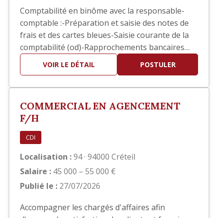
Comptabilité en binôme avec la responsable-
comptable :-Préparation et saisie des notes de
frais et des cartes bleues-Saisie courante de la
comptabilité (od)-Rapprochements bancaires
ponctuels-Aide pour les situations comptables-
VOIR LE DÉTAIL
POSTULER
Contrôle et/ou Saisie des pointages des ouvriers
pour l’établissement des bulletins de salaires-
Suivis des divers dossiers de la RH (EPI, visites
COMMERCIAL EN AGENCEMENT
médica…
F/H
CDI
Localisation :
94 · 94000 Créteil
Salaire :
45 000 – 55 000 €
Publié le :
27/07/2026
Accompagner les chargés d'affaires afin