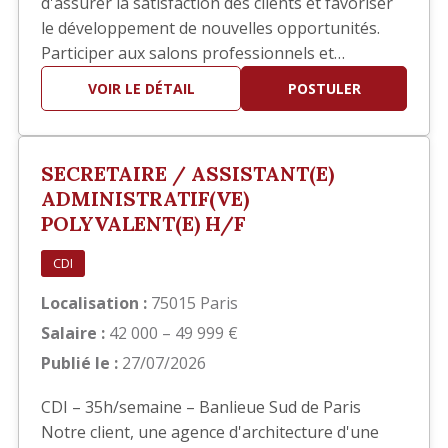
d'assurer la satisfaction des clients et favoriser
le développement de nouvelles opportunités.
Participer aux salons professionnels et
développer votre réseau. Piloter les réponses
VOIR LE DÉTAIL
POSTULER
aux appels d'offres en collaboration avec les
équipes techniques. Participer à la définition et
au déploiement de la stratégie commerciale.
SECRETAIRE / ASSISTANT(E)
Identifier de nouve…
ADMINISTRATIF(VE)
POLYVALENT(E) H/F
CDI
Localisation :
75015 Paris
Salaire :
42 000 – 49 999 €
Publié le :
27/07/2026
CDI – 35h/semaine – Banlieue Sud de Paris
Notre client, une agence d'architecture d'une