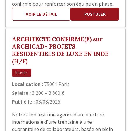
confirmé pour renforcer son équipe en phase
EXE. Vos missions Vous interviendrez
VOIR LE DÉTAIL
POSTULER
principalement sur la réalisation des documents
d'exécution, notamment : Élaboration des
carnets de détails EXE. Réalisation de plans de
ARCHITECTE CONFIRME(E) sur
repérage. Production et mise…
ARCHICAD– PROJETS
RESIDENTIELS DE LUXE EN INDE
(H/F)
Interim
Localisation :
75001 Paris
Salaire :
3 200 – 3 800 €
Publié le :
03/08/2026
Notre client est une agence d'architecture
internationale d'une trentaine à une
quarantaine de collaborateurs, basée en plein