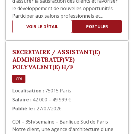
d'assurer la satisfaction des clients et favoriser
le développement de nouvelles opportunités.
Participer aux salons professionnels et
développer votre réseau. Piloter les réponses
VOIR LE DÉTAIL
POSTULER
aux appels d'offres en collaboration avec les
équipes techniques. Participer à la définition et
au déploiement de la stratégie commerciale.
SECRETAIRE / ASSISTANT(E)
Identifier de nouve…
ADMINISTRATIF(VE)
POLYVALENT(E) H/F
CDI
Localisation :
75015 Paris
Salaire :
42 000 – 49 999 €
Publié le :
27/07/2026
CDI – 35h/semaine – Banlieue Sud de Paris
Notre client, une agence d'architecture d'une