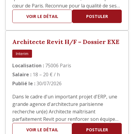
cœur de Paris. Reconnue pour la qualité de ses
réalisations, elle développe des projets
VOIR LE DÉTAIL
POSTULER
d'architecture haut de gamme en France et à
l'international. Dans le cadre du développement
de son activité, nous recherchons un(e)
Architecte Revit H/F – Dossier EXE
Architecte confirmé(e) pour interv…
Interim
Localisation :
75006 Paris
Salaire :
18 – 20 € / h
Publié le :
30/07/2026
Dans le cadre d'un important projet d'ERP, une
grande agence d'architecture parisienne
recherche un(e) Architecte maîtrisant
parfaitement Revit pour renforcer son équipe
en phase EXE. Vos missions Vous interviendrez
VOIR LE DÉTAIL
POSTULER