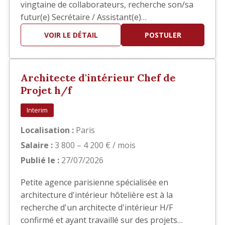
vingtaine de collaborateurs, recherche son/sa
futur(e) Secrétaire / Assistant(e)
Administratif(ve) Polyvalent(e) afin
VOIR LE DÉTAIL
POSTULER
d'accompagner la direction dans la gestion
quotidienne de l'agence. Vous intégrerez une
structure à taille humaine où la polyvalence,
Architecte d'intérieur Chef de
l'autonomie et le sens du service sont e…
Projet h/f
Interim
Localisation :
Paris
Salaire :
3 800 – 4 200 € / mois
Publié le :
27/07/2026
Petite agence parisienne spécialisée en
architecture d'intérieur hôtelière est à la
recherche d'un architecte d'intérieur H/F
confirmé et ayant travaillé sur des projets