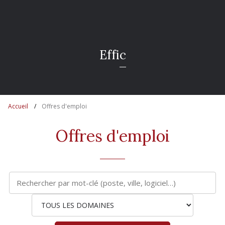
E
f
f
i
c
a
c
i
t
é
Accueil
Offres d'emploi
Offres d'emploi