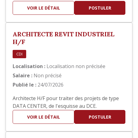
hôteliers. Bon concepteur (trice), vous travaillez
VOIR LE DÉTAIL
POSTULER
également sur Autocad pour dessiner tous les
plans, y compris les plans de détails. Ce serait
dans le cadre d'une mission d'intérim d'une
ARCHITECTE REVIT INDUSTRIEL
durée d'un an et à co…
H/F
CDI
Localisation :
Localisation non précisée
Salaire :
Non précisé
Publié le :
24/07/2026
Architecte H/F pour traiter des projets de type
DATA CENTER, de l'esquisse au DCE.
VOIR LE DÉTAIL
POSTULER