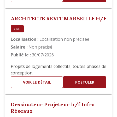
principalement sur la réalisation des documents
d'exécution, notamment : Élaboration des
carnets de détails EXE. Réalisation de plans de
ARCHITECTE REVIT MARSEILLE H/F
repérage. Production et mis…
CDD
Localisation :
Localisation non précisée
Salaire :
Non précisé
Publié le :
30/07/2026
Projets de logements collectifs, toutes phases de
conception.
VOIR LE DÉTAIL
POSTULER
Dessinateur Projeteur h/f Infra
Réseaux