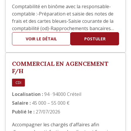
Comptabilité en binôme avec la responsable-
comptable :-Préparation et saisie des notes de
frais et des cartes bleues-Saisie courante de la
comptabilité (od)-Rapprochements bancaires
ponctuels-Aide pour les situations comptables-
VOIR LE DÉTAIL
POSTULER
Contrôle et/ou Saisie des pointages des ouvriers
pour l’établissement des bulletins de salaires-
Suivis des divers dossiers de la RH (EPI, visites
COMMERCIAL EN AGENCEMENT
médica…
F/H
CDI
Localisation :
94 · 94000 Créteil
Salaire :
45 000 – 55 000 €
Publié le :
27/07/2026
Accompagner les chargés d'affaires afin