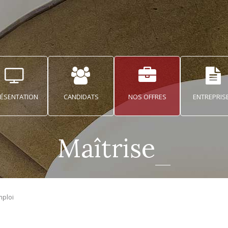
ÉSENTATION
CANDIDATS
NOS OFFRES
ENTREPRIS
M
a
î
t
r
i
s
e
d
'
O
u
v
mploi