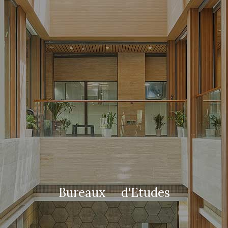
B
u
r
e
a
u
x
d