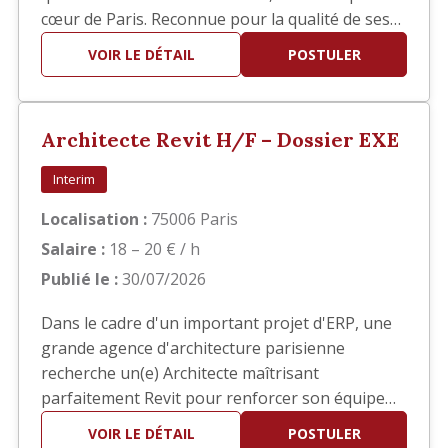
cœur de Paris. Reconnue pour la qualité de ses
réalisations, elle développe des projets
VOIR LE DÉTAIL
POSTULER
d'architecture haut de gamme en France et à
l'international. Dans le cadre du développement
de son activité, nous recherchons un(e)
Architecte Revit H/F – Dossier EXE
Architecte confirmé(e) pour interv…
Interim
Localisation :
75006 Paris
Salaire :
18 – 20 € / h
Publié le :
30/07/2026
Dans le cadre d'un important projet d'ERP, une
grande agence d'architecture parisienne
recherche un(e) Architecte maîtrisant
parfaitement Revit pour renforcer son équipe
en phase EXE. Vos missions Vous interviendrez
VOIR LE DÉTAIL
POSTULER