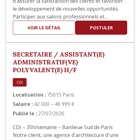
d'assurer la satisfaction des clients et favoriser
le développement de nouvelles opportunités.
Participer aux salons professionnels et
développer votre réseau. Piloter les réponses
VOIR LE DÉTAIL
POSTULER
aux appels d'offres en collaboration avec les
équipes techniques. Participer à la définition et
au déploiement de la stratégie commerciale.
SECRETAIRE / ASSISTANT(E)
Identifier de nouve…
ADMINISTRATIF(VE)
POLYVALENT(E) H/F
CDI
Localisation :
75015 Paris
Salaire :
42 000 – 49 999 €
Publié le :
27/07/2026
CDI – 35h/semaine – Banlieue Sud de Paris
Notre client, une agence d'architecture d'une