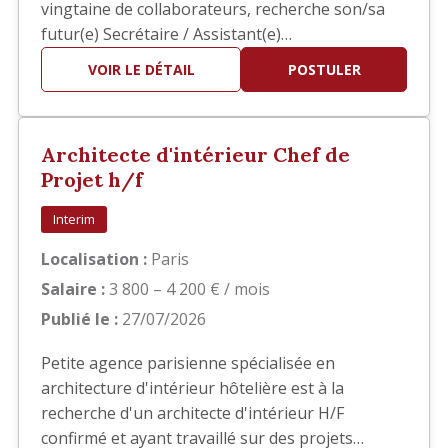
vingtaine de collaborateurs, recherche son/sa
futur(e) Secrétaire / Assistant(e)
Administratif(ve) Polyvalent(e) afin
VOIR LE DÉTAIL
POSTULER
d'accompagner la direction dans la gestion
quotidienne de l'agence. Vous intégrerez une
structure à taille humaine où la polyvalence,
Architecte d'intérieur Chef de
l'autonomie et le sens du service sont e…
Projet h/f
Interim
Localisation :
Paris
Salaire :
3 800 – 4 200 € / mois
Publié le :
27/07/2026
Petite agence parisienne spécialisée en
architecture d'intérieur hôtelière est à la
recherche d'un architecte d'intérieur H/F
confirmé et ayant travaillé sur des projets