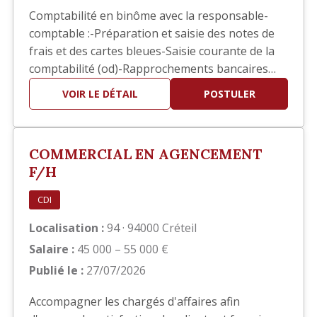
Comptabilité en binôme avec la responsable-
comptable :-Préparation et saisie des notes de
frais et des cartes bleues-Saisie courante de la
comptabilité (od)-Rapprochements bancaires
ponctuels-Aide pour les situations comptables-
VOIR LE DÉTAIL
POSTULER
Contrôle et/ou Saisie des pointages des ouvriers
pour l’établissement des bulletins de salaires-
Suivis des divers dossiers de la RH (EPI, visites
COMMERCIAL EN AGENCEMENT
médica…
F/H
CDI
Localisation :
94 · 94000 Créteil
Salaire :
45 000 – 55 000 €
Publié le :
27/07/2026
Accompagner les chargés d'affaires afin