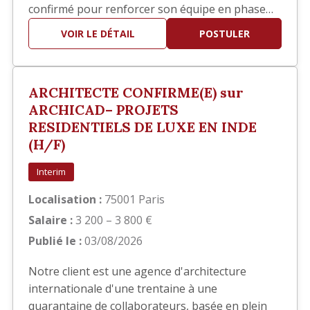
confirmé pour renforcer son équipe en phase
EXE. Vos missions Vous interviendrez
VOIR LE DÉTAIL
POSTULER
principalement sur la réalisation des documents
d'exécution, notamment : Élaboration des
carnets de détails EXE. Réalisation de plans de
ARCHITECTE CONFIRME(E) sur
repérage. Production et mise…
ARCHICAD– PROJETS
RESIDENTIELS DE LUXE EN INDE
(H/F)
Interim
Localisation :
75001 Paris
Salaire :
3 200 – 3 800 €
Publié le :
03/08/2026
Notre client est une agence d'architecture
internationale d'une trentaine à une
quarantaine de collaborateurs, basée en plein