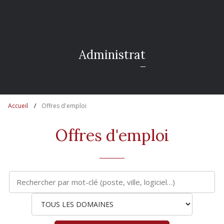
A
d
m
i
n
i
s
t
r
a
t
i
f
Accueil
Offres d'emploi
Offres d'emploi