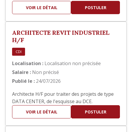
hôteliers. Bon concepteur (trice), vous travaillez
VOIR LE DÉTAIL
POSTULER
également sur Autocad pour dessiner tous les
plans, y compris les plans de détails. Ce serait
dans le cadre d'une mission d'intérim d'une
ARCHITECTE REVIT INDUSTRIEL
durée d'un an et à co…
H/F
CDI
Localisation :
Localisation non précisée
Salaire :
Non précisé
Publié le :
24/07/2026
Architecte H/F pour traiter des projets de type
DATA CENTER, de l'esquisse au DCE.
VOIR LE DÉTAIL
POSTULER