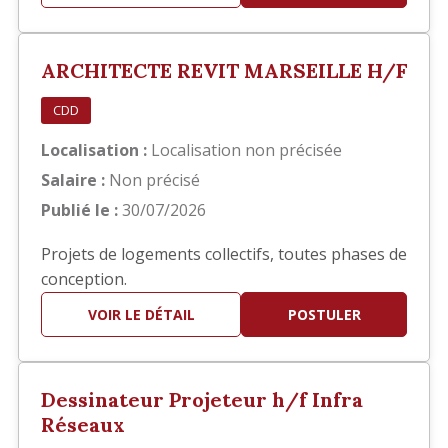
principalement sur la réalisation des documents
d'exécution, notamment : Élaboration des
carnets de détails EXE. Réalisation de plans de
ARCHITECTE REVIT MARSEILLE H/F
repérage. Production et mis…
CDD
Localisation :
Localisation non précisée
Salaire :
Non précisé
Publié le :
30/07/2026
Projets de logements collectifs, toutes phases de
conception.
VOIR LE DÉTAIL
POSTULER
Dessinateur Projeteur h/f Infra
Réseaux