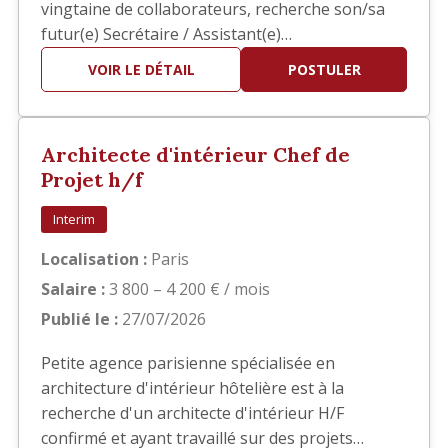
vingtaine de collaborateurs, recherche son/sa
futur(e) Secrétaire / Assistant(e)
Administratif(ve) Polyvalent(e) afin
VOIR LE DÉTAIL
POSTULER
d'accompagner la direction dans la gestion
quotidienne de l'agence. Vous intégrerez une
structure à taille humaine où la polyvalence,
Architecte d'intérieur Chef de
l'autonomie et le sens du service sont e…
Projet h/f
Interim
Localisation :
Paris
Salaire :
3 800 – 4 200 € / mois
Publié le :
27/07/2026
Petite agence parisienne spécialisée en
architecture d'intérieur hôtelière est à la
recherche d'un architecte d'intérieur H/F
confirmé et ayant travaillé sur des projets