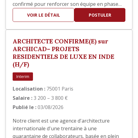
confirmé pour renforcer son équipe en phase
EXE. Vos missions Vous interviendrez
VOIR LE DÉTAIL
POSTULER
principalement sur la réalisation des documents
d'exécution, notamment : Élaboration des
carnets de détails EXE. Réalisation de plans de
ARCHITECTE CONFIRME(E) sur
repérage. Production et mise…
ARCHICAD– PROJETS
RESIDENTIELS DE LUXE EN INDE
(H/F)
Interim
Localisation :
75001 Paris
Salaire :
3 200 – 3 800 €
Publié le :
03/08/2026
Notre client est une agence d'architecture
internationale d'une trentaine à une
quarantaine de collaborateurs, basée en plein