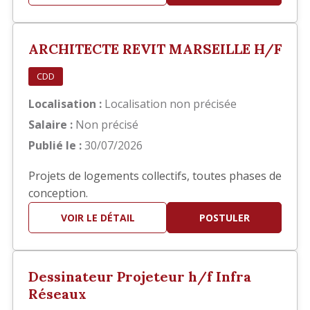
principalement sur la réalisation des documents
d'exécution, notamment : Élaboration des
carnets de détails EXE. Réalisation de plans de
ARCHITECTE REVIT MARSEILLE H/F
repérage. Production et mis…
CDD
Localisation :
Localisation non précisée
Salaire :
Non précisé
Publié le :
30/07/2026
Projets de logements collectifs, toutes phases de
conception.
VOIR LE DÉTAIL
POSTULER
Dessinateur Projeteur h/f Infra
Réseaux