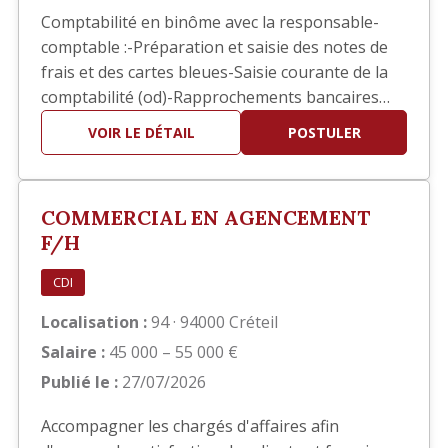
Comptabilité en binôme avec la responsable-
comptable :-Préparation et saisie des notes de
frais et des cartes bleues-Saisie courante de la
comptabilité (od)-Rapprochements bancaires
ponctuels-Aide pour les situations comptables-
VOIR LE DÉTAIL
POSTULER
Contrôle et/ou Saisie des pointages des ouvriers
pour l’établissement des bulletins de salaires-
Suivis des divers dossiers de la RH (EPI, visites
COMMERCIAL EN AGENCEMENT
médica…
F/H
CDI
Localisation :
94 · 94000 Créteil
Salaire :
45 000 – 55 000 €
Publié le :
27/07/2026
Accompagner les chargés d'affaires afin