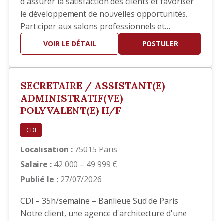
d'assurer la satisfaction des clients et favoriser
le développement de nouvelles opportunités.
Participer aux salons professionnels et
développer votre réseau. Piloter les réponses
VOIR LE DÉTAIL
POSTULER
aux appels d'offres en collaboration avec les
équipes techniques. Participer à la définition et
au déploiement de la stratégie commerciale.
SECRETAIRE / ASSISTANT(E)
Identifier de nouve…
ADMINISTRATIF(VE)
POLYVALENT(E) H/F
CDI
Localisation :
75015 Paris
Salaire :
42 000 – 49 999 €
Publié le :
27/07/2026
CDI – 35h/semaine – Banlieue Sud de Paris
Notre client, une agence d'architecture d'une