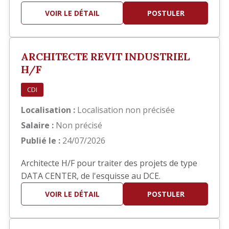
hôteliers. Bon concepteur (trice), vous travaillez
VOIR LE DÉTAIL
POSTULER
également sur Autocad pour dessiner tous les
plans, y compris les plans de détails. Ce serait
dans le cadre d'une mission d'intérim d'une
ARCHITECTE REVIT INDUSTRIEL
durée d'un an et à co…
H/F
CDI
Localisation :
Localisation non précisée
Salaire :
Non précisé
Publié le :
24/07/2026
Architecte H/F pour traiter des projets de type
DATA CENTER, de l'esquisse au DCE.
VOIR LE DÉTAIL
POSTULER