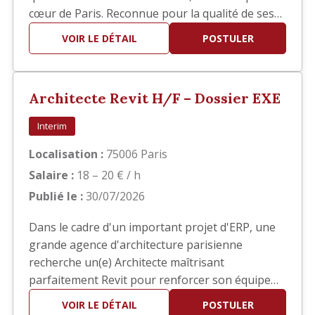
cœur de Paris. Reconnue pour la qualité de ses
réalisations, elle développe des projets
VOIR LE DÉTAIL
POSTULER
d'architecture haut de gamme en France et à
l'international. Dans le cadre du développement
de son activité, nous recherchons un(e)
Architecte Revit H/F – Dossier EXE
Architecte confirmé(e) pour interv…
Interim
Localisation :
75006 Paris
Salaire :
18 – 20 € / h
Publié le :
30/07/2026
Dans le cadre d'un important projet d'ERP, une
grande agence d'architecture parisienne
recherche un(e) Architecte maîtrisant
parfaitement Revit pour renforcer son équipe
en phase EXE. Vos missions Vous interviendrez
VOIR LE DÉTAIL
POSTULER