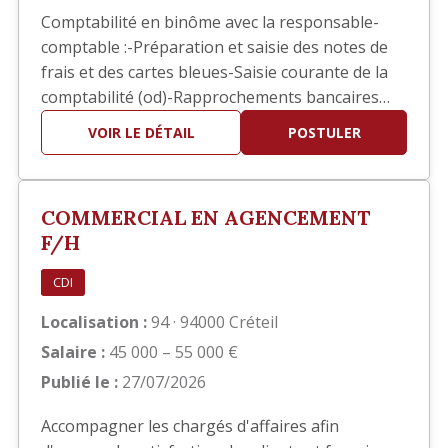
Comptabilité en binôme avec la responsable-
comptable :-Préparation et saisie des notes de
frais et des cartes bleues-Saisie courante de la
comptabilité (od)-Rapprochements bancaires
ponctuels-Aide pour les situations comptables-
VOIR LE DÉTAIL
POSTULER
Contrôle et/ou Saisie des pointages des ouvriers
pour l’établissement des bulletins de salaires-
Suivis des divers dossiers de la RH (EPI, visites
COMMERCIAL EN AGENCEMENT
médica…
F/H
CDI
Localisation :
94 · 94000 Créteil
Salaire :
45 000 – 55 000 €
Publié le :
27/07/2026
Accompagner les chargés d'affaires afin