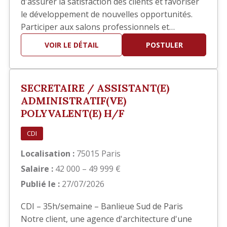
d'assurer la satisfaction des clients et favoriser
le développement de nouvelles opportunités.
Participer aux salons professionnels et
développer votre réseau. Piloter les réponses
VOIR LE DÉTAIL
POSTULER
aux appels d'offres en collaboration avec les
équipes techniques. Participer à la définition et
au déploiement de la stratégie commerciale.
SECRETAIRE / ASSISTANT(E)
Identifier de nouve…
ADMINISTRATIF(VE)
POLYVALENT(E) H/F
CDI
Localisation :
75015 Paris
Salaire :
42 000 – 49 999 €
Publié le :
27/07/2026
CDI – 35h/semaine – Banlieue Sud de Paris
Notre client, une agence d'architecture d'une