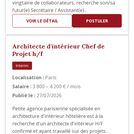
vingtaine de collaborateurs, recherche son/sa
futur(e) Secrétaire / Assistant(e)
Administratif(ve) Polyvalent(e) afin
VOIR LE DÉTAIL
POSTULER
d'accompagner la direction dans la gestion
quotidienne de l'agence. Vous intégrerez une
structure à taille humaine où la polyvalence,
Architecte d'intérieur Chef de
l'autonomie et le sens du service sont e…
Projet h/f
Interim
Localisation :
Paris
Salaire :
3 800 – 4 200 € / mois
Publié le :
27/07/2026
Petite agence parisienne spécialisée en
architecture d'intérieur hôtelière est à la
recherche d'un architecte d'intérieur H/F
confirmé et ayant travaillé sur des projets