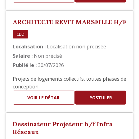
principalement sur la réalisation des documents
d'exécution, notamment : Élaboration des
carnets de détails EXE. Réalisation de plans de
ARCHITECTE REVIT MARSEILLE H/F
repérage. Production et mis…
CDD
Localisation :
Localisation non précisée
Salaire :
Non précisé
Publié le :
30/07/2026
Projets de logements collectifs, toutes phases de
conception.
VOIR LE DÉTAIL
POSTULER
Dessinateur Projeteur h/f Infra
Réseaux