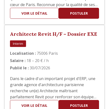
cœur de Paris. Reconnue pour la qualité de ses
réalisations, elle développe des projets
VOIR LE DÉTAIL
POSTULER
d'architecture haut de gamme en France et à
l'international. Dans le cadre du développement
de son activité, nous recherchons un(e)
Architecte Revit H/F – Dossier EXE
Architecte confirmé(e) pour interv…
Interim
Localisation :
75006 Paris
Salaire :
18 – 20 € / h
Publié le :
30/07/2026
Dans le cadre d'un important projet d'ERP, une
grande agence d'architecture parisienne
recherche un(e) Architecte maîtrisant
parfaitement Revit pour renforcer son équipe
en phase EXE. Vos missions Vous interviendrez
VOIR LE DÉTAIL
POSTULER