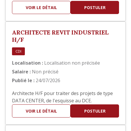
hôteliers. Bon concepteur (trice), vous travaillez
VOIR LE DÉTAIL
POSTULER
également sur Autocad pour dessiner tous les
plans, y compris les plans de détails. Ce serait
dans le cadre d'une mission d'intérim d'une
ARCHITECTE REVIT INDUSTRIEL
durée d'un an et à co…
H/F
CDI
Localisation :
Localisation non précisée
Salaire :
Non précisé
Publié le :
24/07/2026
Architecte H/F pour traiter des projets de type
DATA CENTER, de l'esquisse au DCE.
VOIR LE DÉTAIL
POSTULER