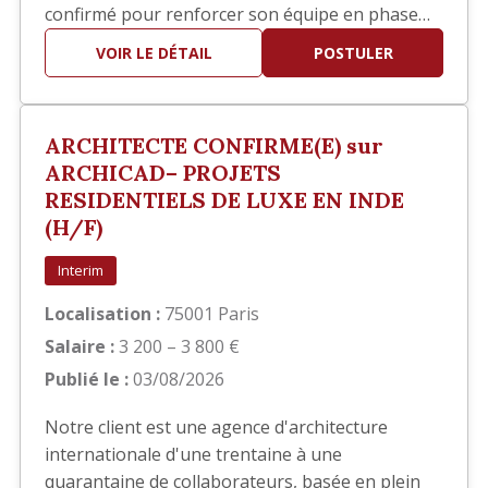
confirmé pour renforcer son équipe en phase
EXE. Vos missions Vous interviendrez
VOIR LE DÉTAIL
POSTULER
principalement sur la réalisation des documents
d'exécution, notamment : Élaboration des
carnets de détails EXE. Réalisation de plans de
ARCHITECTE CONFIRME(E) sur
repérage. Production et mise…
ARCHICAD– PROJETS
RESIDENTIELS DE LUXE EN INDE
(H/F)
Interim
Localisation :
75001 Paris
Salaire :
3 200 – 3 800 €
Publié le :
03/08/2026
Notre client est une agence d'architecture
internationale d'une trentaine à une
quarantaine de collaborateurs, basée en plein