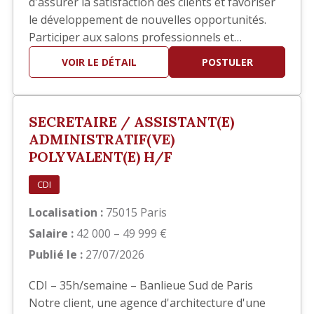
d'assurer la satisfaction des clients et favoriser
le développement de nouvelles opportunités.
Participer aux salons professionnels et
développer votre réseau. Piloter les réponses
VOIR LE DÉTAIL
POSTULER
aux appels d'offres en collaboration avec les
équipes techniques. Participer à la définition et
au déploiement de la stratégie commerciale.
SECRETAIRE / ASSISTANT(E)
Identifier de nouve…
ADMINISTRATIF(VE)
POLYVALENT(E) H/F
CDI
Localisation :
75015 Paris
Salaire :
42 000 – 49 999 €
Publié le :
27/07/2026
CDI – 35h/semaine – Banlieue Sud de Paris
Notre client, une agence d'architecture d'une