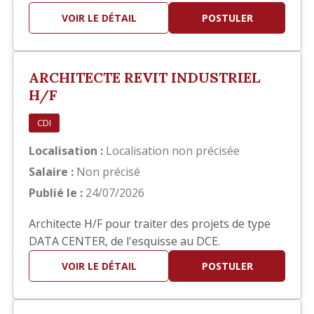
hôteliers. Bon concepteur (trice), vous travaillez
VOIR LE DÉTAIL
POSTULER
également sur Autocad pour dessiner tous les
plans, y compris les plans de détails. Ce serait
dans le cadre d'une mission d'intérim d'une
ARCHITECTE REVIT INDUSTRIEL
durée d'un an et à co…
H/F
CDI
Localisation :
Localisation non précisée
Salaire :
Non précisé
Publié le :
24/07/2026
Architecte H/F pour traiter des projets de type
DATA CENTER, de l'esquisse au DCE.
VOIR LE DÉTAIL
POSTULER