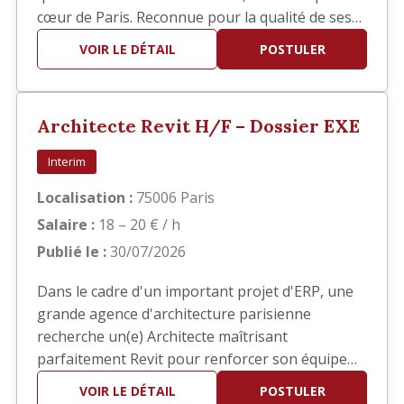
cœur de Paris. Reconnue pour la qualité de ses
réalisations, elle développe des projets
VOIR LE DÉTAIL
POSTULER
d'architecture haut de gamme en France et à
l'international. Dans le cadre du développement
de son activité, nous recherchons un(e)
Architecte Revit H/F – Dossier EXE
Architecte confirmé(e) pour interv…
Interim
Localisation :
75006 Paris
Salaire :
18 – 20 € / h
Publié le :
30/07/2026
Dans le cadre d'un important projet d'ERP, une
grande agence d'architecture parisienne
recherche un(e) Architecte maîtrisant
parfaitement Revit pour renforcer son équipe
en phase EXE. Vos missions Vous interviendrez
VOIR LE DÉTAIL
POSTULER