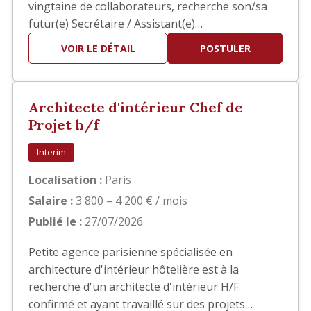
vingtaine de collaborateurs, recherche son/sa
futur(e) Secrétaire / Assistant(e)
Administratif(ve) Polyvalent(e) afin
VOIR LE DÉTAIL
POSTULER
d'accompagner la direction dans la gestion
quotidienne de l'agence. Vous intégrerez une
structure à taille humaine où la polyvalence,
Architecte d'intérieur Chef de
l'autonomie et le sens du service sont e…
Projet h/f
Interim
Localisation :
Paris
Salaire :
3 800 – 4 200 € / mois
Publié le :
27/07/2026
Petite agence parisienne spécialisée en
architecture d'intérieur hôtelière est à la
recherche d'un architecte d'intérieur H/F
confirmé et ayant travaillé sur des projets