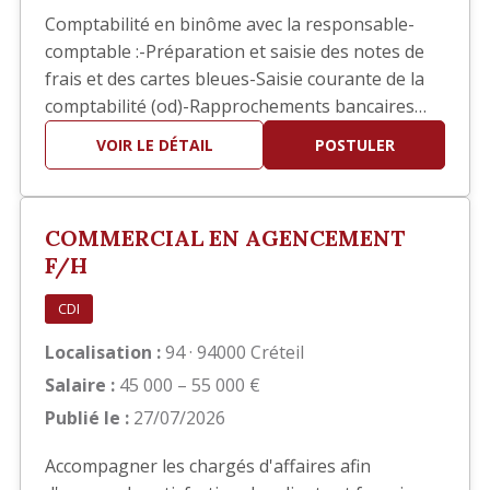
Comptabilité en binôme avec la responsable-
comptable :-Préparation et saisie des notes de
frais et des cartes bleues-Saisie courante de la
comptabilité (od)-Rapprochements bancaires
ponctuels-Aide pour les situations comptables-
VOIR LE DÉTAIL
POSTULER
Contrôle et/ou Saisie des pointages des ouvriers
pour l’établissement des bulletins de salaires-
Suivis des divers dossiers de la RH (EPI, visites
COMMERCIAL EN AGENCEMENT
médica…
F/H
CDI
Localisation :
94 · 94000 Créteil
Salaire :
45 000 – 55 000 €
Publié le :
27/07/2026
Accompagner les chargés d'affaires afin