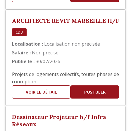
principalement sur la réalisation des documents
d'exécution, notamment : Élaboration des
carnets de détails EXE. Réalisation de plans de
ARCHITECTE REVIT MARSEILLE H/F
repérage. Production et mis…
CDD
Localisation :
Localisation non précisée
Salaire :
Non précisé
Publié le :
30/07/2026
Projets de logements collectifs, toutes phases de
conception.
VOIR LE DÉTAIL
POSTULER
Dessinateur Projeteur h/f Infra
Réseaux