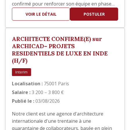
confirmé pour renforcer son équipe en phase
EXE. Vos missions Vous interviendrez
VOIR LE DÉTAIL
POSTULER
principalement sur la réalisation des documents
d'exécution, notamment : Élaboration des
carnets de détails EXE. Réalisation de plans de
ARCHITECTE CONFIRME(E) sur
repérage. Production et mise…
ARCHICAD– PROJETS
RESIDENTIELS DE LUXE EN INDE
(H/F)
Interim
Localisation :
75001 Paris
Salaire :
3 200 – 3 800 €
Publié le :
03/08/2026
Notre client est une agence d'architecture
internationale d'une trentaine à une
quarantaine de collaborateurs, basée en plein